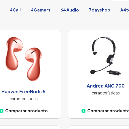
4Call
4Gamers
64 Audio
7dayshop
A4t
Andrea ANC 700
Huawei FreeBuds 5
características
características
Comparar producto
Comparar product