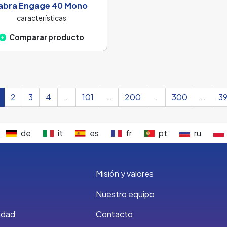
abra Engage 40 Mono
características
Comparar producto
2
3
4
…
101
…
200
…
300
…
3
de
it
es
fr
pt
ru
Misión y valores
Nuestro equipo
cidad
Contacto