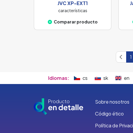
JVC XP-EXT1
J
características
Comparar producto
1
Idiomas:
cs
sk
en
Sobre nosotros
Código ético
Política de Priva