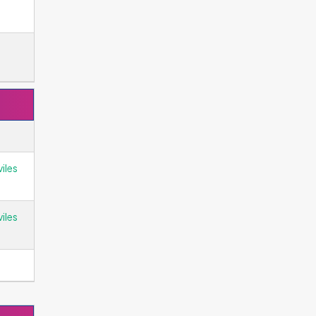
iles
iles