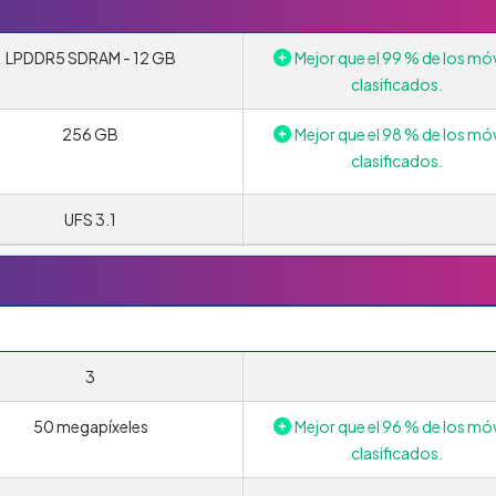
LPDDR5 SDRAM - 12 GB
Mejor que el 99 % de los móv
clasificados.
256 GB
Mejor que el 98 % de los móv
clasificados.
UFS 3.1
3
50 megapíxeles
Mejor que el 96 % de los móv
clasificados.