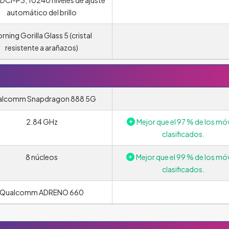
automático del brillo
rning Gorilla Glass 5 (cristal
resistente a arañazos)
lcomm Snapdragon 888 5G
2.84 GHz
Mejor que el 97 % de los móv
clasificados.
8 núcleos
Mejor que el 99 % de los móv
clasificados.
Qualcomm ADRENO 660