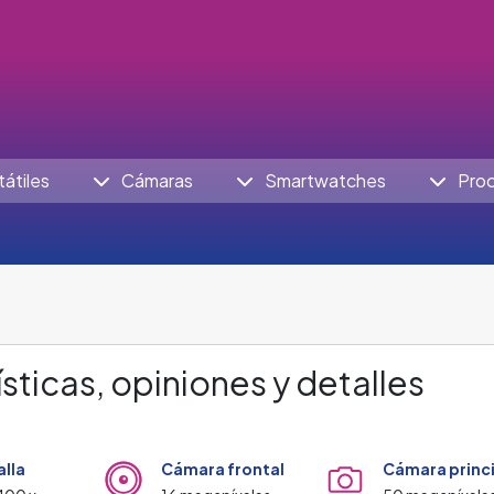
tátiles
Cámaras
Smartwatches
Pro
sticas, opiniones y detalles
alla
Cámara frontal
Cámara princ