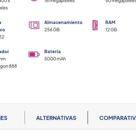
400 x
16 megapíxeles
50 megapíxele
eles
a
Almacenamiento
RAM
ivo
256 GB
12 GB
 12
ador
Batería
omm
5000 mAh
agon 888
NES
ALTERNATIVAS
COMPARATI