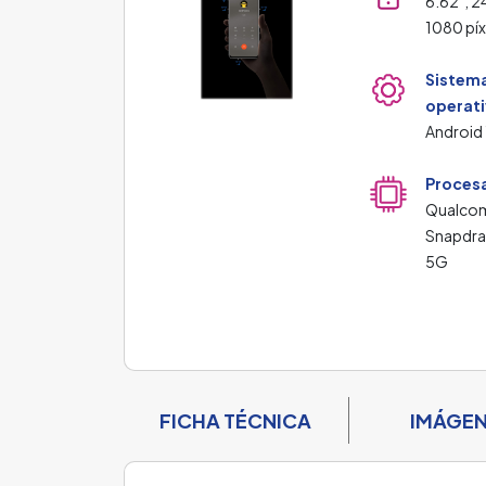
6.62", 2
1080 píx
Sistem
operat
Android
Proces
Qualc
Snapdr
5G
FICHA TÉCNICA
IMÁGE