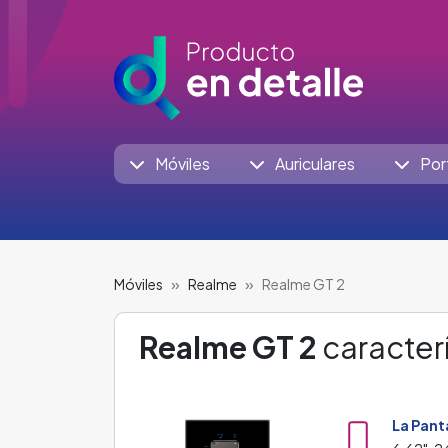
Móviles
Auriculares
Por
Móviles
Realme
Realme GT 2
Realme GT 2
caracterí
La Pant