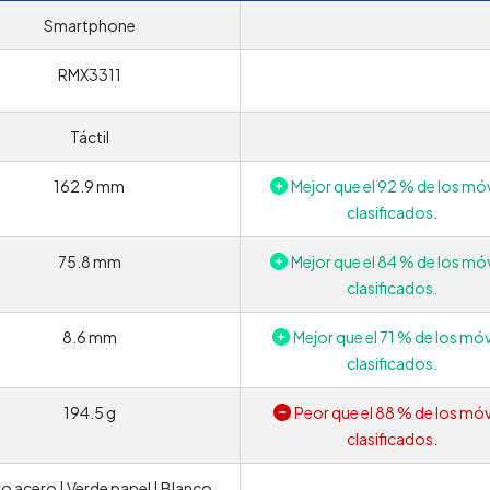
Smartphone
RMX3311
Táctil
162.9 mm
Mejor que el 92 % de los móv
clasificados.
75.8 mm
Mejor que el 84 % de los móv
clasificados.
8.6 mm
Mejor que el 71 % de los móv
clasificados.
194.5 g
Peor que el 88 % de los móv
clasificados.
o acero | Verde papel | Blanco