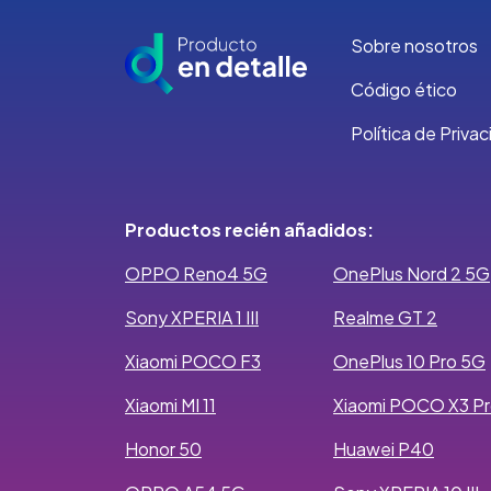
Sobre nosotros
Código ético
Política de Priva
Productos recién añadidos:
OPPO Reno4 5G
OnePlus Nord 2 5G
Sony XPERIA 1 III
Realme GT 2
Xiaomi POCO F3
OnePlus 10 Pro 5G
Xiaomi MI 11
Xiaomi POCO X3 P
Honor 50
Huawei P40