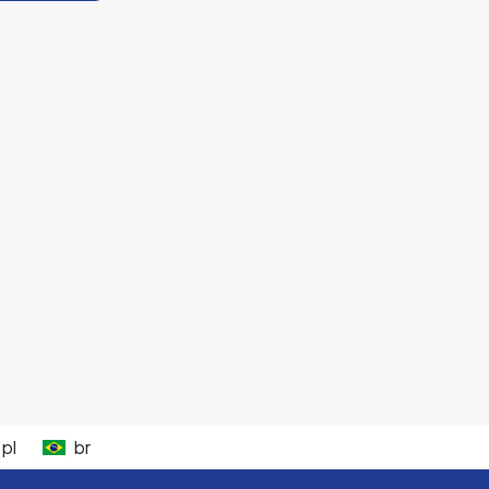
pl
br