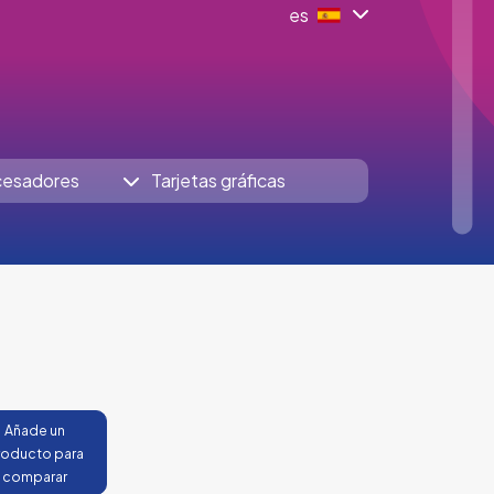
es
cesadores
Tarjetas gráficas
Añade un
roducto para
comparar