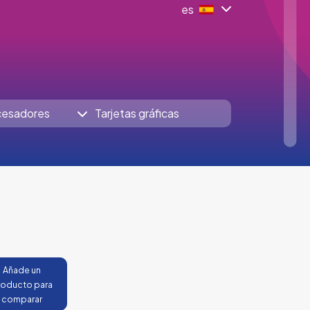
es
cesadores
Tarjetas gráficas
Añade un
roducto para
comparar