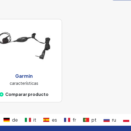
Garmin
características
Comparar producto
de
it
es
fr
pt
ru