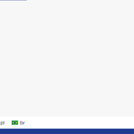
pl
br