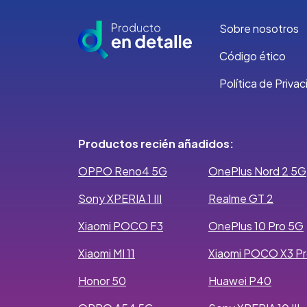
Sobre nosotros
Código ético
Política de Priva
Productos recién añadidos:
OPPO Reno4 5G
OnePlus Nord 2 5G
Sony XPERIA 1 III
Realme GT 2
Xiaomi POCO F3
OnePlus 10 Pro 5G
Xiaomi MI 11
Xiaomi POCO X3 P
Honor 50
Huawei P40