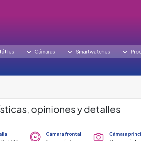
tátiles
Cámaras
Smartwatches
Pro
sticas, opiniones y detalles
alla
Cámara frontal
Cámara princ