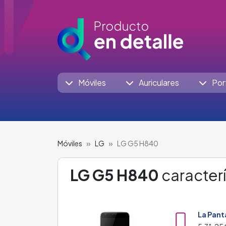
Móviles
Auriculares
Por
Móviles
LG
LG G5 H840
LG G5 H840
caracterí
La Pant