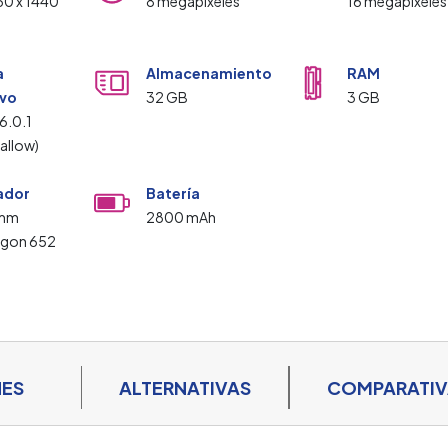
60 x 1440
8 megapíxeles
16 megapíxeles
a
Almacenamiento
RAM
ivo
32 GB
3 GB
6.0.1
allow)
ador
Batería
omm
2800 mAh
agon 652
NES
ALTERNATIVAS
COMPARATI