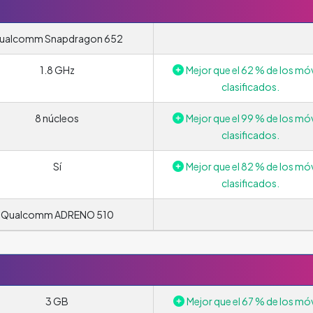
ualcomm Snapdragon 652
1.8 GHz
Mejor que el 62 % de los móv
clasificados.
8 núcleos
Mejor que el 99 % de los móv
clasificados.
Sí
Mejor que el 82 % de los móv
clasificados.
Qualcomm ADRENO 510
3 GB
Mejor que el 67 % de los móv