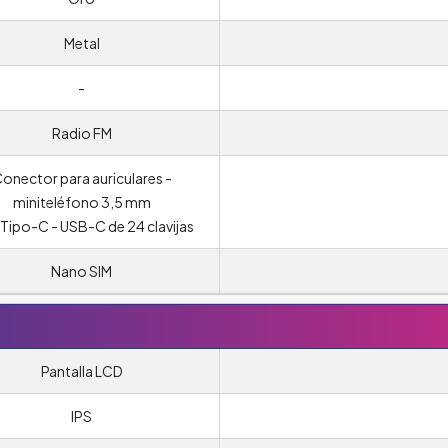
Metal
-
Radio FM
onector para auriculares -
miniteléfono 3,5 mm
Tipo-C - USB-C de 24 clavijas
Nano SIM
Pantalla LCD
IPS