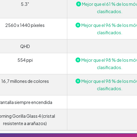
5.3"
Mejor que el 61 % de los móv
clasificados.
2560 x 1440 píxeles
Mejor que el 96 % de los móv
clasificados.
QHD
554 ppi
Mejor que el 98 % de los móv
clasificados.
16,7 millones de colores
Mejor que el 98 % de los móv
clasificados.
antalla siempre encendida
rning Gorilla Glass 4 (cristal
resistente a arañazos)