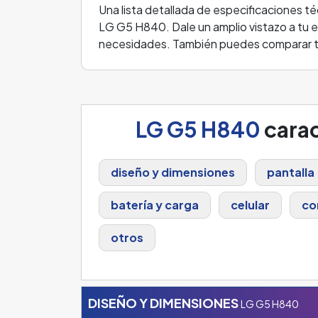
Una lista detallada de especificaciones té
LG G5 H840. Dale un amplio vistazo a tu e
necesidades. También puedes comparar tu
LG G5 H840
carac
diseño y dimensiones
pantalla
batería y carga
celular
co
otros
DISEÑO Y DIMENSIONES
LG G5 H840