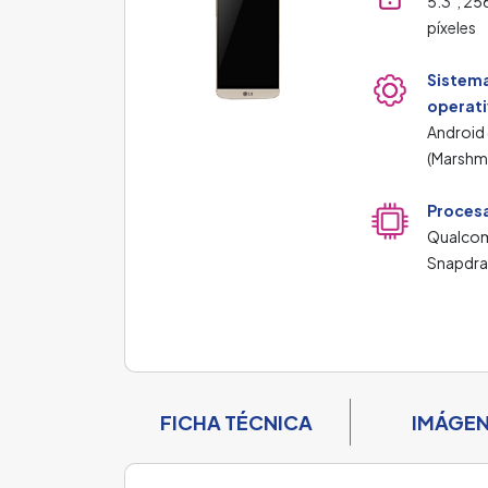
5.3", 25
píxeles
Sistem
operat
Android 
(Marshm
Proces
Qualc
Snapdr
FICHA TÉCNICA
IMÁGE