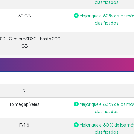
clasificados.
32 GB
Mejor que el 62 % de los móv
clasificados.
SDHC, microSDXC - hasta 200
GB
2
16 megapíxeles
Mejor que el 83 % de los móv
clasificados.
F/1.8
Mejor que el 80 % de los móv
clasificados.