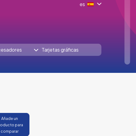
es
cesadores
Tarjetas gráficas
Añade un
roducto para
comparar