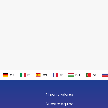
de
it
es
fr
hu
pt
Misión y valores
Nuestro equipo