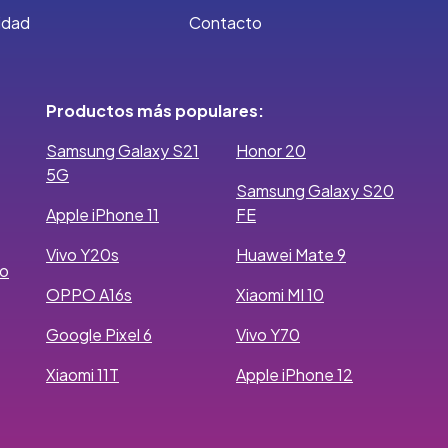
cidad
Contacto
Productos más populares:
Samsung Galaxy S21
Honor 20
5G
Samsung Galaxy S20
Apple iPhone 11
FE
Vivo Y20s
Huawei Mate 9
ro
OPPO A16s
Xiaomi MI 10
Google Pixel 6
Vivo Y70
Xiaomi 11T
Apple iPhone 12