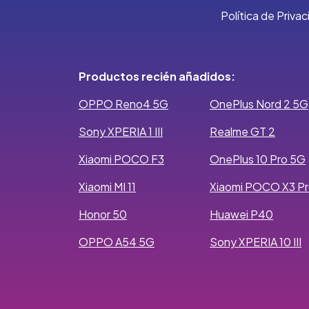
Política de Priva
Productos recién añadidos:
OPPO Reno4 5G
OnePlus Nord 2 5G
Sony XPERIA 1 III
Realme GT 2
Xiaomi POCO F3
OnePlus 10 Pro 5G
Xiaomi MI 11
Xiaomi POCO X3 P
Honor 50
Huawei P40
OPPO A54 5G
Sony XPERIA 10 III