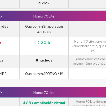
eBook
6X
Honor 70 Lite
in 655
Qualcomm Snapdragon
480 Plus
Honor 70 Lite tiene m
z
2.2 GHz
velocidad de reloj que
6X.
Ambos móviles tiene
os
8 núcleos
mismo número de núc
 MP2
Qualcomm ADRENO 619
6X
Honor 70 Lite
Honor 70 Lite tiene 
4 GB + ampliación virtual
memoria RAM que Hono