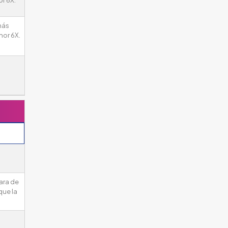
más
nor 6X.
ara de
que la