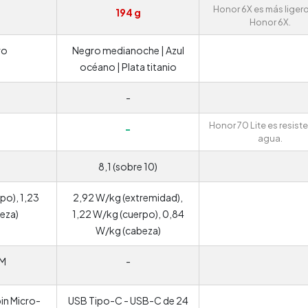
Honor 6X es más liger
194 g
Honor 6X.
ro
Negro medianoche | Azul
océano | Plata titanio
-
Honor 70 Lite es resiste
-
agua.
8,1 (sobre 10)
po), 1,23
2,92 W/kg (extremidad),
eza)
1,22 W/kg (cuerpo), 0,84
W/kg (cabeza)
FM
-
in Micro-
USB Tipo-C - USB-C de 24