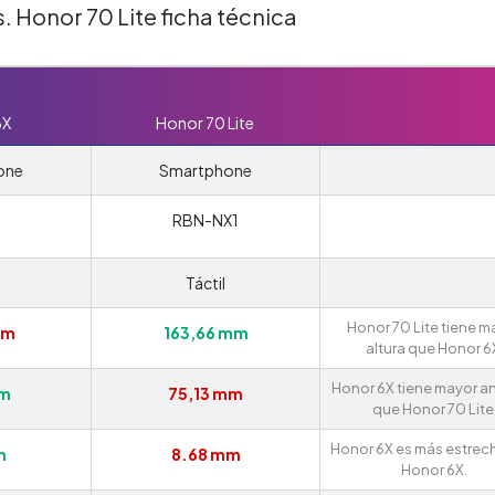
. Honor 70 Lite ficha técnica
6X
Honor 70 Lite
one
Smartphone
RBN-NX1
Táctil
Honor 70 Lite tiene m
mm
163,66 mm
altura que Honor 6
Honor 6X tiene mayor a
mm
75,13 mm
que Honor 70 Lite
Honor 6X es más estrec
m
8.68 mm
Honor 6X.