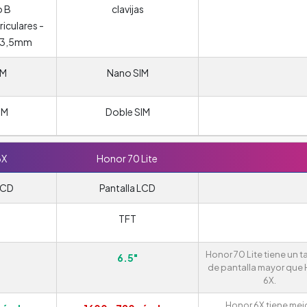
o B
clavijas
iculares -
o 3,5mm
IM
Nano SIM
IM
Doble SIM
6X
Honor 70 Lite
LCD
Pantalla LCD
TFT
Honor 70 Lite tiene un 
6.5"
de pantalla mayor que
6X.
Honor 6X tiene mej