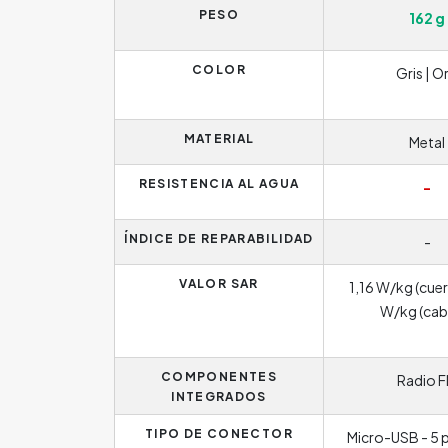
PESO
162 g
COLOR
Gris | O
MATERIAL
Metal
RESISTENCIA AL AGUA
-
ÍNDICE DE REPARABILIDAD
-
VALOR SAR
1,16 W/kg (cuer
W/kg (cab
COMPONENTES
Radio 
INTEGRADOS
TIPO DE CONECTOR
Micro-USB - 5 p