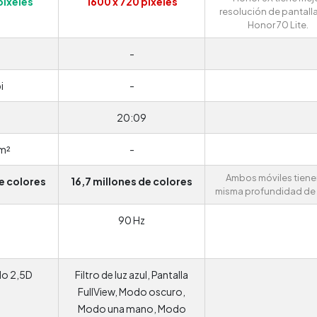
píxeles
1600 x 720 píxeles
resolución de pantall
Honor 70 Lite.
D
-
i
-
20:09
m²
-
Ambos móviles tiene
de colores
16,7 millones de colores
misma profundidad de 
90 Hz
do 2,5D
Filtro de luz azul, Pantalla
FullView, Modo oscuro,
Modo una mano, Modo