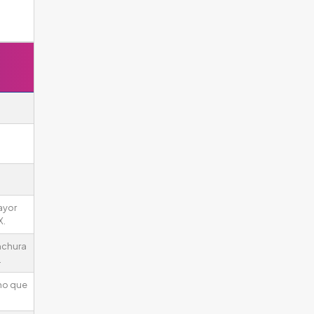
ayor
X.
nchura
.
ho que