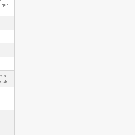
a que
n la
color.