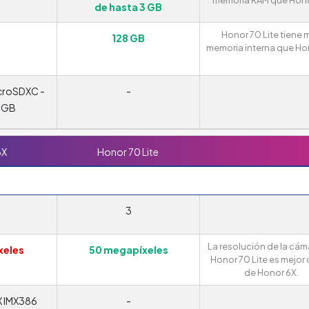
de hasta 3 GB
Honor 70 Lite tiene 
128 GB
memoria interna que Ho
croSDXC -
-
8 GB
6X
Honor 70 Lite
3
La resolución de la cám
xeles
50 megapíxeles
Honor 70 Lite es mejor 
de Honor 6X.
X IMX386
-