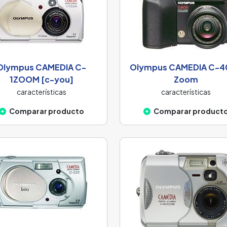
Olympus CAMEDIA C-
Olympus CAMEDIA C-4
1ZOOM [c-you]
Zoom
características
características
Comparar producto
Comparar product