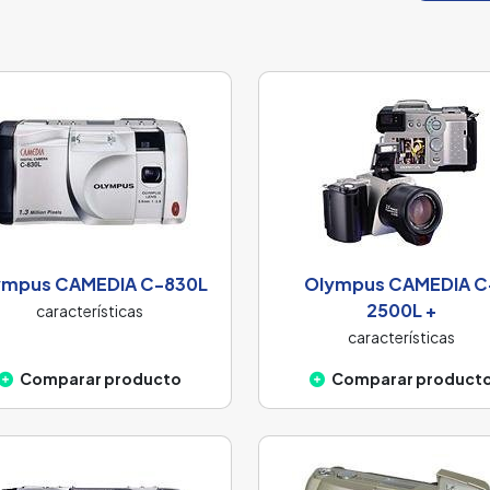
ympus CAMEDIA C-830L
Olympus CAMEDIA C
2500L +
características
características
Comparar producto
Comparar product