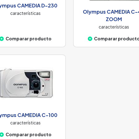
ympus CAMEDIA D-230
Olympus CAMEDIA C-
características
ZOOM
características
Comparar producto
Comparar product
ympus CAMEDIA C-100
características
Comparar producto