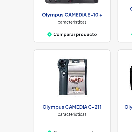
Olympus CAMEDIA E-10 +
características
Comparar producto
Olympus CAMEDIA C-211
Ol
características