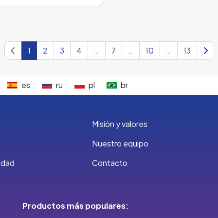
1
2
3
4
…
7
…
10
…
13
es
ru
pl
br
Misión y valores
Nuestro equipo
cidad
Contacto
Productos más populares: