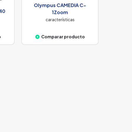
Olympus CAMEDIA C-
40
1Zoom
características
o
Comparar producto